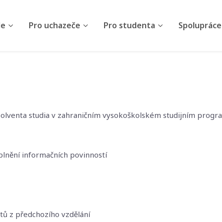
le
Pro uchazeče
Pro studenta
Spolupráce
solventa studia v zahraničním vysokoškolském studijním progr
 plnění informačních povinností
tů z předchozího vzdělání