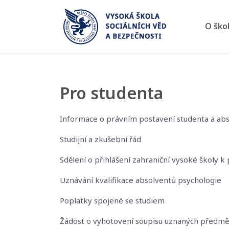
O
O ško
škole
•
O
škole
Pro studenta
•
Vedení
školy
Informace o právním postavení studenta a ab
•
Studijní a zkušební řád
Pedagogický
sbor
Sdělení o přihlášení zahraniční vysoké školy k
•
Uznávání kvalifikace absolventů psychologie
Statut
Poplatky spojené se studiem
•
Věda
Žádost o vyhotovení soupisu uznaných předmě