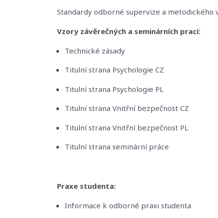
a
výzkum
Standardy odborné supervize a metodického v
•
Vzory závěrečných a seminárních prací:
Vědecké
Technické zásady
publikace
•
Titulní strana Psychologie CZ
Knihy
Titulní strana Psychologie PL
a
monografie
Titulní strana Vnitřní bezpečnost CZ
•
Titulní strana Vnitřní bezpečnost PL
Vydavatelství
Titulní strana seminární práce
Pro
uchazeče
•
Praxe studenta:
Studijní
obory
Informace k odborné praxi studenta